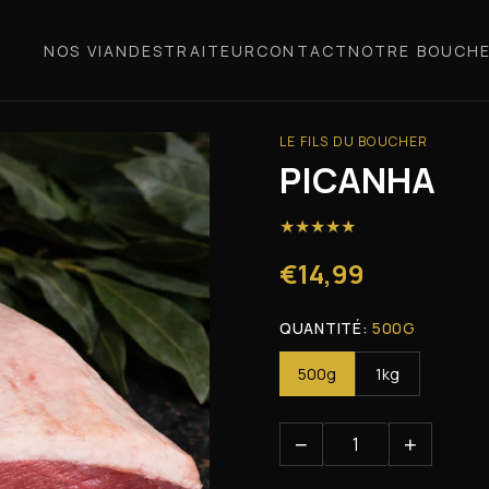
NOS VIANDES
TRAITEUR
CONTACT
NOTRE BOUCHE
LE FILS DU BOUCHER
PICANHA
★
★
★
★
★
€14,99
QUANTITÉ:
500G
500g
1kg
−
+