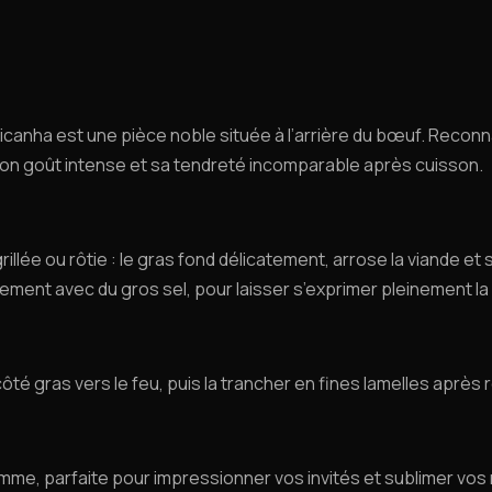
anha est une pièce noble située à l’arrière du bœuf. Reconnai
on goût intense et sa tendreté incomparable après cuisson.
illée ou rôtie : le gras fond délicatement, arrose la viande et
lement avec du gros sel, pour laisser s’exprimer pleinement l
 côté gras vers le feu, puis la trancher en fines lamelles apr
mme, parfaite pour impressionner vos invités et sublimer vos