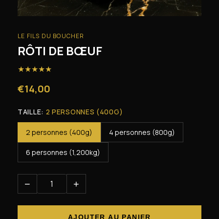
LE FILS DU BOUCHER
RÔTI DE BŒUF
★
★
★
★
★
€14,00
TAILLE:
2 PERSONNES (400G)
2 personnes (400g)
4 personnes (800g)
6 personnes (1,200kg)
−
+
AJOUTER AU PANIER