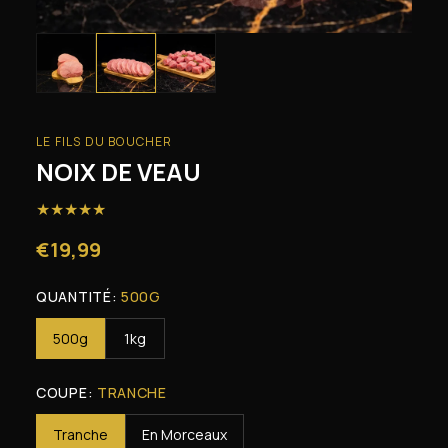
LE FILS DU BOUCHER
NOIX DE VEAU
★
★
★
★
★
€19,99
QUANTITÉ:
500G
500g
1kg
COUPE:
TRANCHE
Tranche
En Morceaux