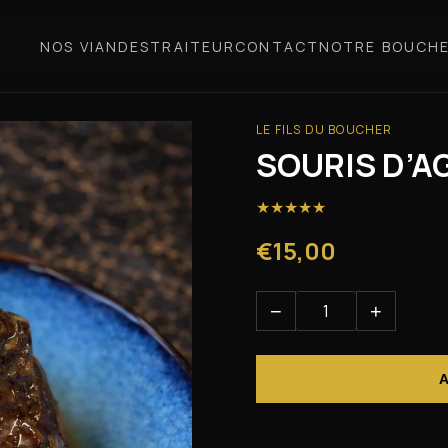
NOS VIANDES
TRAITEUR
CONTACT
NOTRE BOUCHE
LE FILS DU BOUCHER
SOURIS D’A
★
★
★
★
★
€15,00
−
+