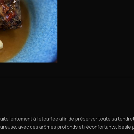
cuite lentement à l’étouffée afin de préserver toute sa tendr
ureuse, avec des arômes profonds et réconfortants. Idéale p